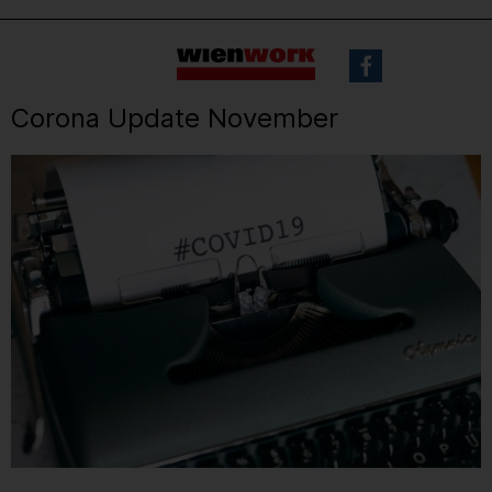
Barrierefreie
Sprachauswahl
Bedienung
der
Webseite
Corona Update November
EN