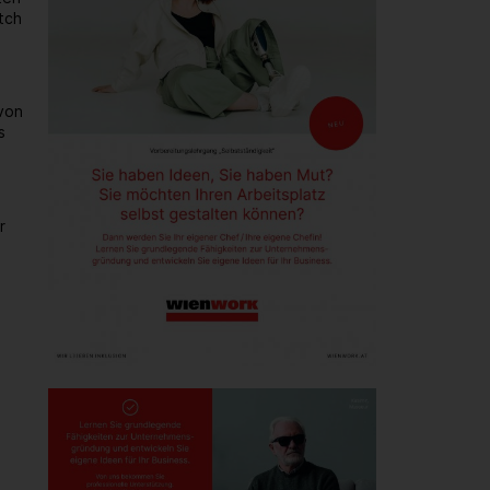
tch
von
s
r