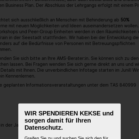
nen Business Plan. Der Abschluss der Lehrgangs erfolgt mit einem Pi
chtet sich ausschließlich an Menschen mit Behinderung ab
50%
erne mit neuen Möglichkeiten und Ideen auseinandersetzen wollen.
orkshops und Peer-Group Einheiten werden in den Räumlichkeiten 
rain in der Seestadt stattfinden. Wir haben bei der Entwicklung de
ders auf die Bedürfnisse von Personen mit Betreuungspflichten
mmen.
enden Sie sich bitte an Ihre AMS-Berater:in. Sie können sich zu den
hen lassen. Bei Fragen wenden Sie sich gerne direkt an uns und wi
etails mit Ihnen. Die unverbindlichen Infotage starten im Junil! Wir
ein Kennenlernen.
ie geplanten Informationsveranstaltungen unter dem TAS 840999
6
WIR SPENDIEREN KEKSE und
sorgen damit für Ihren
r in der Janis Joplin Promenade 26/8. Stock, 1220 Wien.
Datenschutz.
Greifen Sie zu und suchen Sie sich den für