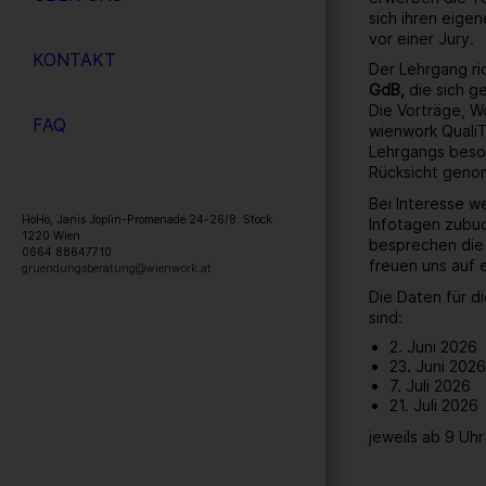
sich ihren eige
vor einer Jury.
KONTAKT
Der Lehrgang ri
GdB,
die sich g
Die Vorträge, W
FAQ
wienwork QualiT
Lehrgangs beson
Rücksicht geno
Bei Interesse w
HoHo, Janis Joplin-Promenade 24-26/8. Stock
Infotagen zubuc
1220
Wien
besprechen die D
0664 88647710
freuen uns auf 
gruendungsberatung@wienwork.at
Die Daten für d
sind:
2. Juni 2026
23. Juni 202
7. Juli 2026
21. Juli 2026
jeweils ab 9 Uh