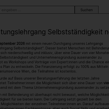
ortsuche
itungslehrgang Selbstständigkeit 
eptember 2026
mit einem neuen Durchgang unseres Lehrgangs
ehrgang Selbstständigkeit". Dieser bietet Menschen mit Behinderu
 sich niederschwellig und inklusiv, über eine Dauer von vier Monate
Selbstständigkeit und Unternehmensgründung auseinander zu
bt es Workshops und Vorträge von Expert:innen und die Chance ei
s Plan zu entwickeln. Die Finanzierung erfolgt zu 100% aus Mitteln
eriumservice Wien, die Teilnahme ist kostenlos.
rde auf Basis unserer Beratungserfahrung der letzten Jahre
ietet Teilnehmer:innen die Möglichkeit sich über eine Dauer von
vie
end mit dem Thema Unternehmensgründung auseinander zu setz
 mit Behinderung ist überhaupt nicht bewusst, welche Möglichkei
igkeit für sie bieten kann. Der Lehrgang setzt gezielt bei den
Möglichkeiten der einzelnen Teilnehmer:innen an. Darauf aufbaue
ilnehmer:innen Fachkenntnisse, aber auch Social Skills und erarbei