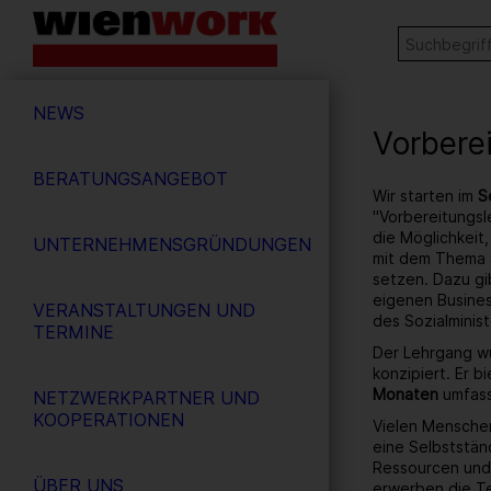
Barrierefreie
Stichw
SUCHE
Bedienung
der
Hauptnavigation
Webseite
NEWS
Vorbere
BERATUNGSANGEBOT
Wir starten im
S
"Vorbereitungsl
die Möglichkeit,
UNTERNEHMENSGRÜNDUNGEN
mit dem Thema 
setzen. Dazu gi
eigenen Busines
VERANSTALTUNGEN UND
des Sozialminist
TERMINE
Der Lehrgang wu
konzipiert. Er b
Monaten
umfass
NETZWERKPARTNER UND
KOOPERATIONEN
Vielen Menschen
eine Selbstständ
Ressourcen und 
ÜBER UNS
erwerben die Te